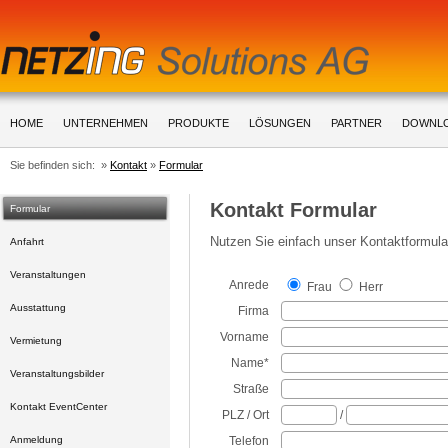
HOME
UNTERNEHMEN
PRODUKTE
LÖSUNGEN
PARTNER
DOWNL
Sie befinden sich: »
Kontakt
»
Formular
Kontakt Formular
Formular
Nutzen Sie einfach unser Kontaktformul
Anfahrt
Veranstaltungen
Anrede
Frau
Herr
Ausstattung
Firma
Vorname
Vermietung
Name*
Veranstaltungsbilder
Straße
Kontakt EventCenter
PLZ / Ort
/
Anmeldung
Telefon